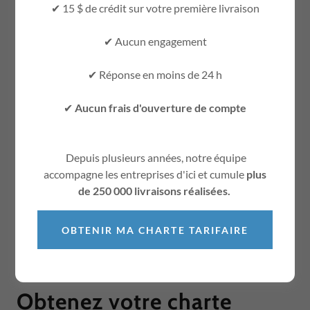
Solutions de livraison locale et régionale
✔ 15 $ de crédit sur votre première livraison
Livraison simple et fiable
✔ Aucun engagement
✔ Réponse en moins de 24 h
Transport’heure dessert
Lanaudière,
Montréal, Laval et la Rive-Nord
pour la
✔
Aucun frais d'ouverture de compte
livraison de colis et de courriers,
au
service des entreprises et des
Depuis plusieurs années, notre équipe
accompagne les entreprises d'ici et cumule
plus
particuliers
.
de 250 000 livraisons réalisées.
OBTENIR MA CHARTE TARIFAIRE
VOIR LES TERRITOIRES DESSERVIS
Obtenez votre charte