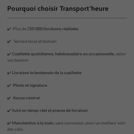
Pourquoi choisir Transport’heure
✔️ Plus de 2
50 000 livraisons réalisées
✔️ Service local et humain
✔️
Cueillette quotidienne, hebdomadaire ou occasionnelle
, selon
vos besoins
✔️
Livraison le lendemain de la cueillette
✔️
Photo et signature
✔️
Aucun contrat
✔️
Suivi en temps réel et preuve de livraison
✔️
Manutention à la main
, sans convoyeur, pour un meilleur soin
des colis